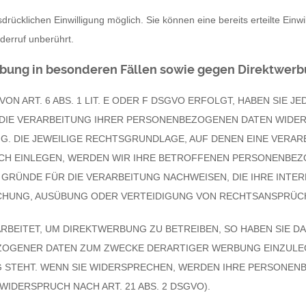
rücklichen Einwilligung möglich. Sie können eine bereits erteilte Einwi
derruf unberührt.
ung in besonderen Fällen sowie gegen Direktwerbu
 ART. 6 ABS. 1 LIT. E ODER F DSGVO ERFOLGT, HABEN SIE JE
DIE VERARBEITUNG IHRER PERSONENBEZOGENEN DATEN WIDERS
G. DIE JEWEILIGE RECHTSGRUNDLAGE, AUF DENEN EINE VERAR
H EINLEGEN, WERDEN WIR IHRE BETROFFENEN PERSONENBEZO
RÜNDE FÜR DIE VERARBEITUNG NACHWEISEN, DIE IHRE INTER
HUNG, AUSÜBUNG ODER VERTEIDIGUNG VON RECHTSANSPRÜCHEN
EITET, UM DIREKTWERBUNG ZU BETREIBEN, SO HABEN SIE DA
OGENER DATEN ZUM ZWECKE DERARTIGER WERBUNG EINZULEGEN
G STEHT. WENN SIE WIDERSPRECHEN, WERDEN IHRE PERSONEN
DERSPRUCH NACH ART. 21 ABS. 2 DSGVO).