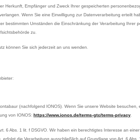
 über Herkunft, Empfänger und Zweck Ihrer gespeicherten personenbez
erlangen. Wenn Sie eine Einwilligung zur Datenverarbeitung erteilt habe
ter bestimmten Umständen die Einschränkung der Verarbeitung Ihrer
fsichtsbehörde zu.
z können Sie sich jederzeit an uns wenden.
bieter:
 Montabaur (nachfolgend IONOS). Wenn Sie unsere Website besuchen, er
ärung von IONOS:
https://www.ionos.de/terms-gtc/terms-privacy
.
. 6 Abs. 1 lit. f DSGVO. Wir haben ein berechtigtes Interesse an einer
 erfolgt die Verarbeitung ausschließlich auf Grundlage von Art. 6 Abs