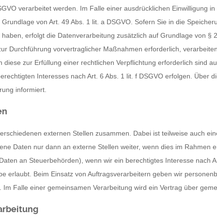
SGVO verarbeitet werden. Im Falle einer ausdrücklichen Einwilligung 
 Grundlage von Art. 49 Abs. 1 lit. a DSGVO. Sofern Sie in die Speicher
igt haben, erfolgt die Datenverarbeitung zusätzlich auf Grundlage von § 
zur Durchführung vorvertraglicher Maßnahmen erforderlich, verarbeiten w
iese zur Erfüllung einer rechtlichen Verpflichtung erforderlich sind au
echtigten Interesses nach Art. 6 Abs. 1 lit. f DSGVO erfolgen. Über di
ung informiert.
en
 verschiedenen externen Stellen zusammen. Dabei ist teilweise auch 
ne Daten nur dann an externe Stellen weiter, wenn dies im Rahmen eine
on Daten an Steuerbehörden), wenn wir ein berechtigtes Interesse nach 
be erlaubt. Beim Einsatz von Auftragsverarbeitern geben wir persone
er. Im Falle einer gemeinsamen Verarbeitung wird ein Vertrag über ge
arbeitung